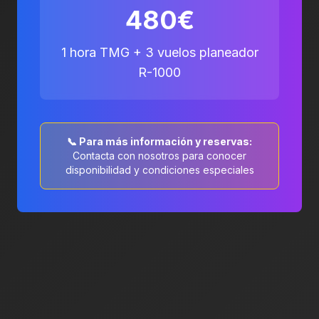
480€
1 hora TMG + 3 vuelos planeador
R-1000
📞 Para más información y reservas:
Contacta con nosotros para conocer
disponibilidad y condiciones especiales